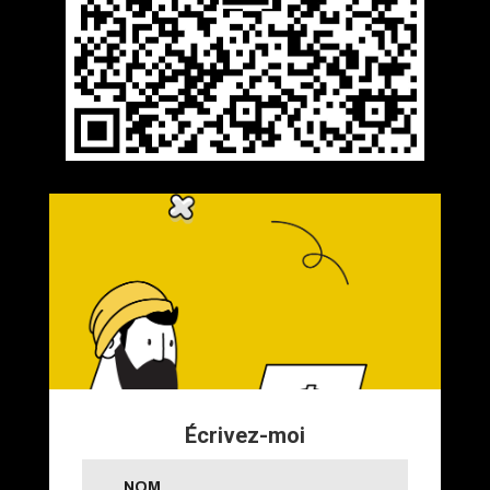
É
crivez-moi